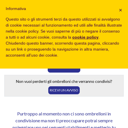
Informativa
×
Questo sito o gli strumenti terzi da questo utilizzati si avvalgono
TROVA UN OMBRELLONE A METÀ PREZZO
di cookie necessari al funzionamento ed utili alle finalità illustrate
Dove sei di bello?
nella cookie policy. Se vuoi saperne di più o negare il consenso
a tutti o ad alcuni cookie, consulta la
cookie policy
.
Località
Data
Chiudendo questo banner, scorrendo questa pagina, cliccando
su un link o proseguendo la navigazione in altra maniera,
acconsenti all’uso dei cookie.
CERCA
Non vuoi perderti gli ombrelloni che verranno condivisi?
RICEVI UN AVVISO
Purtroppo al momento non ci sono ombrelloni in
condivisione ma non ti preoccupare potrai sempre
noleggiare uno nei seguenti stabilimenti e metterlo tu