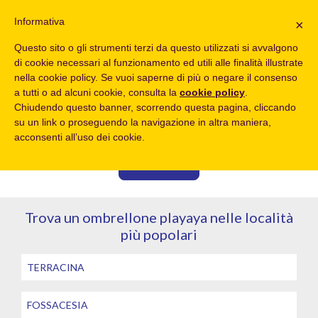
Informativa
×
Questo sito o gli strumenti terzi da questo utilizzati si avvalgono
TROVA UN OMBRELLONE A METÀ PREZZO
di cookie necessari al funzionamento ed utili alle finalità illustrate
Dove sei di bello?
nella cookie policy. Se vuoi saperne di più o negare il consenso
a tutti o ad alcuni cookie, consulta la
cookie policy
.
Località
Data
Chiudendo questo banner, scorrendo questa pagina, cliccando
su un link o proseguendo la navigazione in altra maniera,
acconsenti all’uso dei cookie.
CERCA
Trova un ombrellone playaya nelle località
più popolari
TERRACINA
FOSSACESIA