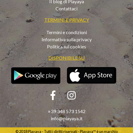
Il blog di Playaya
Contattaci
TERMINI E PRIVACY
Termini e condizioni
Informativa sulla privacy
Politica sui cookies
DISPONIBILE SU
+39 348 573 1542
info@playaya.it
© 2018 Playaya - Tutti i diritti riservati - Playaya™ è un marchio