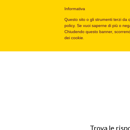
SEI UN
Informativa
GESTORE?
Questo sito o gli strumenti terzi da q
policy. Se vuoi saperne di più o neg
Chiudendo questo banner, scorrendo
dei cookie.
Trova le risp