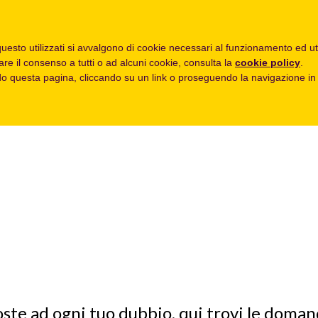
TROVA UN
CONDIVIDI UN
OMBRELLONE
OMBRELLONE
uesto utilizzati si avvalgono di cookie necessari al funzionamento ed utili 
are il consenso a tutti o ad alcuni cookie, consulta la
cookie policy
.
 questa pagina, cliccando su un link o proseguendo la navigazione in a
oste ad ogni tuo dubbio, qui trovi le doma