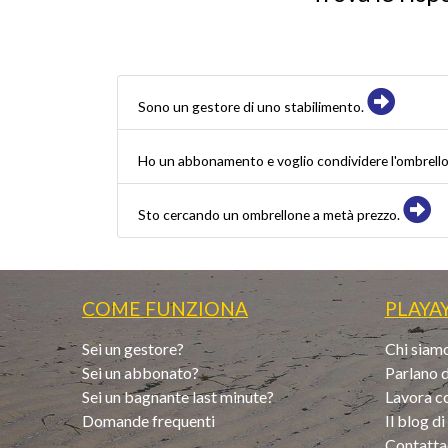
Sono un gestore di uno stabilimento.
Ho un abbonamento e voglio condividere l'ombrell
Sto cercando un ombrellone a metà prezzo.
COME FUNZIONA
PLAYA
Sei un gestore?
Chi siam
Sei un abbonato?
Parlano d
Sei un bagnante last minute?
Lavora c
Domande frequenti
Il blog d
Contatta