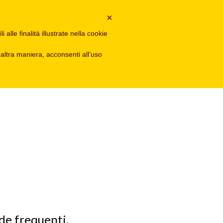
ACCEDI
COME
×
REGISTRATI
FUNZIONA
alle finalità illustrate nella cookie
ltra maniera, acconsenti all’uso
nde frequenti.