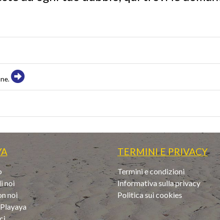
one.
YA
TERMINI E PRIVACY
o
Termini e condizioni
i noi
Informativa sulla privacy
on noi
Politica sui cookies
i Playaya
ci