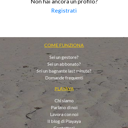
Non hai ancora un profilo?
Registrati
COME FUNZIONA
Sei un gestore?
Sei un abbonato?
Sei un bagnante last minute?
Domande frequenti
PLAYAYA
Chi siamo
Parlano di noi
Lavora con noi
Il blog di Playaya
Contattaci